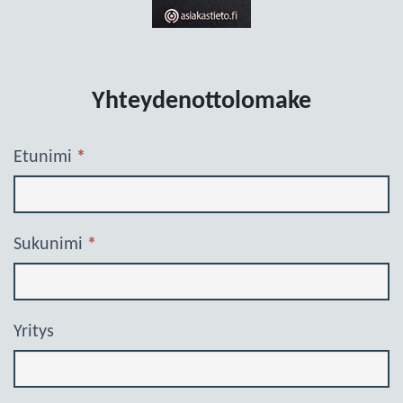
Yhteydenottolomake
Yhteydenottolomake
Etunimi
*
Sukunimi
*
Yritys